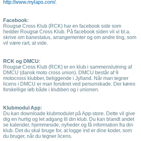
http://www.mylaps.com/
.
Facebook:
Rougsø Cross Klub (RCK) har en facebook side som
hedder Rougsø Cross Klub. På facebook siden vil vi bl.a.
skrive om banestatus, arrangementer og om andre ting, som
vil være rart, at vide.
RCK og DMCU:
Rougsø Cross Klub (RCK) er en klub i sammenslutning af
DMCU (dansk moto cross union). DMCU består af 9
motocross klubber, beliggende i Jylland. Når man tegner
licens i DMCU er man forsikret ved personskade. Der køres
forskellige løb både i klubben og i unionen.
Klubmodul App:
Du kan downloade klubmodulet på App-store. Dette vil give
dig en hurtig og let adgang til din klub. Du kan blandt andet
se kalender, hjemmeside, nyheder og få information fra din
klub. Det du skal bruge for, at logge ind er dine koder, som
du bruger, når du tegner licens.