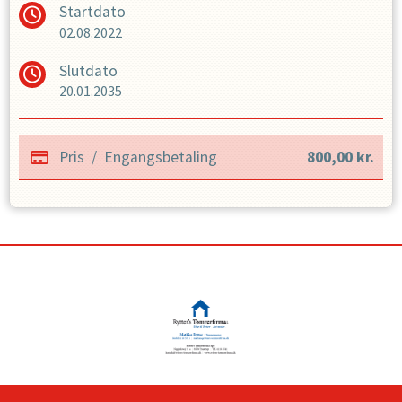
Startdato
· Old Boys 36+ (Aldersgrænse mindst 36år)
02.08.2022
· Old Boys 46+ (Aldersgrænse mindst 46år)
Slutdato
20.01.2035
Pris
/
Engangsbetaling
800,00
kr.