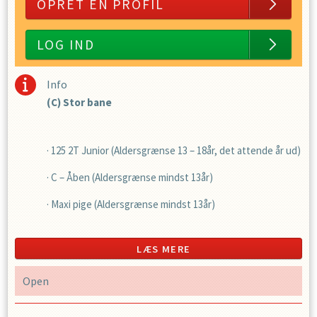
OPRET EN PROFIL
LOG IND
Info
(C) Stor bane
· 125 2T Junior (Aldersgrænse 13 – 18år, det attende år ud)
· C – Åben (Aldersgrænse mindst 13år)
· Maxi pige (Aldersgrænse mindst 13år)
· 125B (Aldersgrænse mindst 13år)
LÆS MERE
· Special B (Aldersgrænse mindst 15år)
Open
· A-Open 125 – 250F(Aldersgrænse 14år)
· A-Open 250 -(Aldersgrænse 16år)