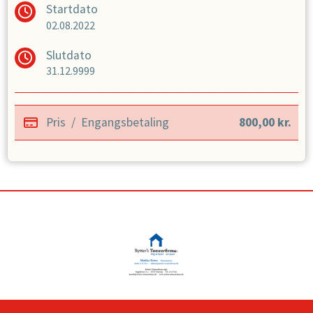
Startdato
· Old Boys 36+ (Aldersgrænse mindst 36år)
02.08.2022
· Old Boys 46+ (Aldersgrænse mindst 46år)
Slutdato
31.12.9999
Pris
/
Engangsbetaling
800,00
kr.