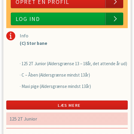
OPRET EN PROFIL
LOG IND
Info
(C) Stor bane
· 125 2T Junior (Aldersgrænse 13 – 18år, det attende år ud)
· C – Åben (Aldersgrænse mindst 13år)
· Maxi pige (Aldersgrænse mindst 13år)
· 125B (Aldersgrænse mindst 13år)
LÆS MERE
· Special B (Aldersgrænse mindst 15år)
125 2T Junior
· A-Open 125 – 250F(Aldersgrænse 14år)
· A-Open 250 -(Aldersgrænse 16år)