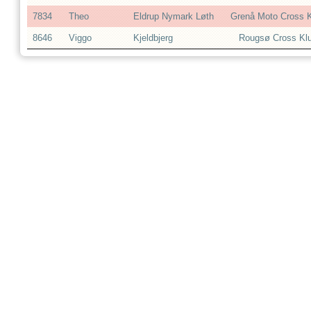
7834
Theo
Eldrup Nymark Løth
Grenå Moto Cross 
8646
Viggo
Kjeldbjerg
Rougsø Cross Kl