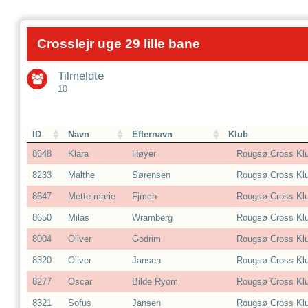
Crosslejr uge 29 lille bane
Tilmeldte
10
ID
Navn
Efternavn
Klub
8648
Klara
Høyer
Rougsø Cross Kl
8233
Malthe
Sørensen
Rougsø Cross Kl
8647
Mette marie
Fjmch
Rougsø Cross Kl
8650
Milas
Wramberg
Rougsø Cross Kl
8004
Oliver
Godrim
Rougsø Cross Kl
8320
Oliver
Jansen
Rougsø Cross Kl
8277
Oscar
Bilde Ryom
Rougsø Cross Kl
8321
Sofus
Jansen
Rougsø Cross Kl